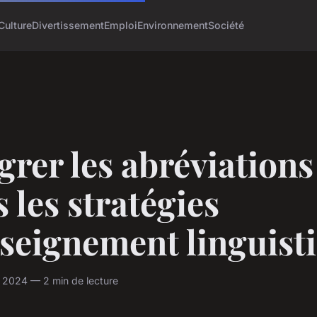
Culture
Divertissement
Emploi
Environnement
Société
grer les abréviations
 les stratégies
seignement linguist
 2024 — 2 min de lecture