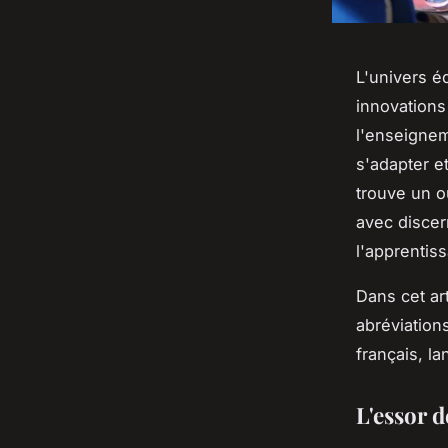
L'univers é
innovations
l'enseignem
s'adapter e
trouve un ou
avec discer
l'apprentis
Dans cet ar
abréviation
français, l
L'essor d