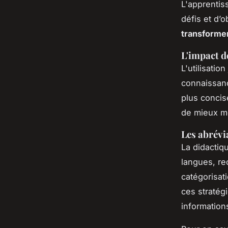
L'apprentis
défis et d’
transformer
L'impact d
L'utilisatio
connaissanc
plus concis
de mieux mé
Les abrévi
La didactiq
langues, re
catégorisati
ces stratég
information