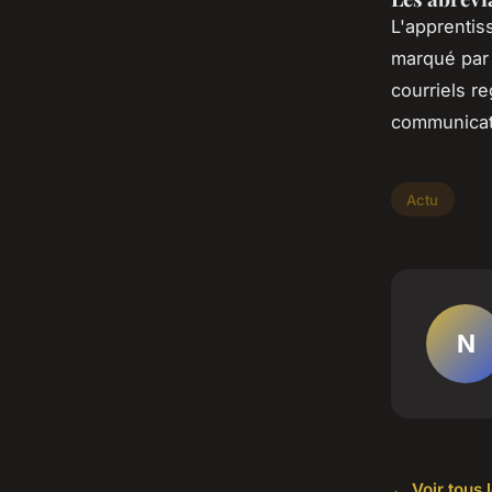
L'apprentis
marqué par 
courriels r
communicat
Actu
N
← Voir tous l