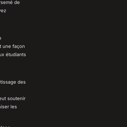
arsemé de
vez
e
t une façon
ux étudiants
ntissage des
eut soutenir
iser les