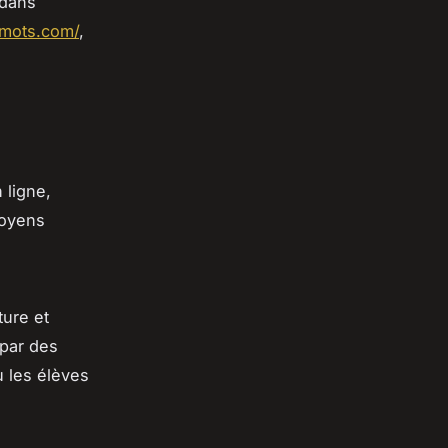
 dans
gmots.com/
,
 ligne,
moyens
ture et
 par des
ù les élèves