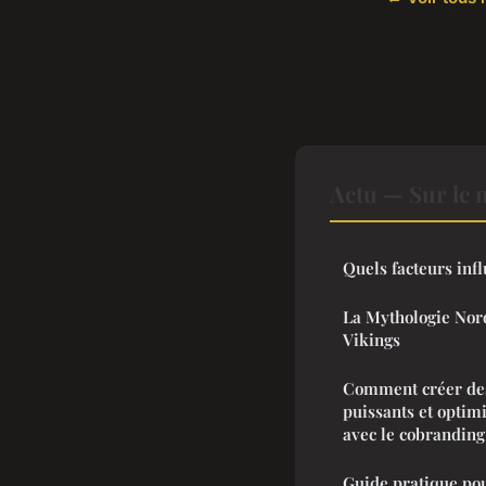
Actu — Sur le 
Quels facteurs infl
La Mythologie Nord
Vikings
Comment créer des
puissants et optim
avec le cobranding
Guide pratique po