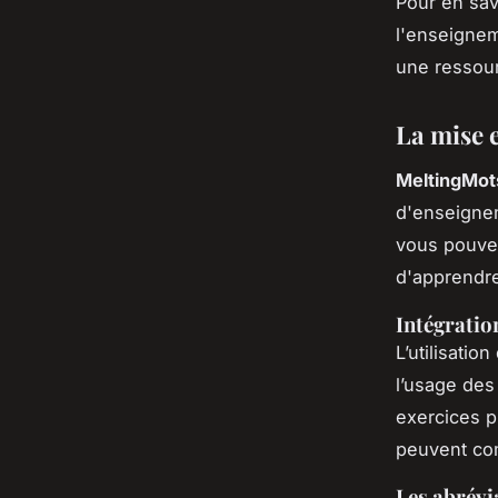
Pour en savo
l'enseignem
une ressour
La mise 
MeltingMot
d'enseignem
vous pouvez
d'apprendre
Intégratio
L’utilisatio
l’usage des
exercices p
peuvent com
Les abrév