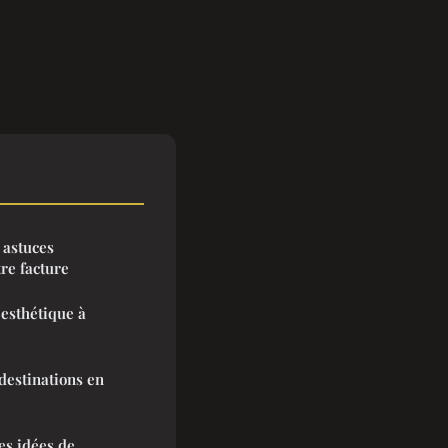
 astuces
re facture
 esthétique à
destinations en
es idées de