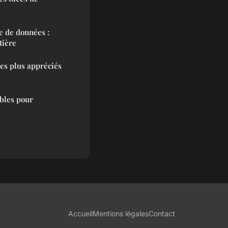
se de données :
tière
es plus appréciés
bles pour
Accueil
Mentions légales
Contact