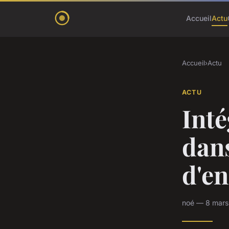
Accueil
Actu
Accueil
›
Actu
ACTU
Inté
dans
d'en
noé — 8 mars