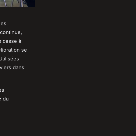
des
continue,
s cesse à
lioration se
Utilisées
viers dans
es
e du