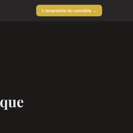
L'empreinte du sensible →
ique