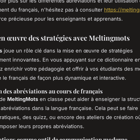
ir plus sur les différentes abréviations et leur utilisation
ent du français, n'hésitez pas à consulter
https://meltin
ce précieuse pour les enseignants et apprenants.
en œuvre des stratégies avec Meltingmots
s
joue un rôle clé dans la mise en œuvre de stratégies
ent innovantes. En vous appuyant sur ce dictionnaire en
 enrichir votre pédagogie et offrir à vos étudiants des 
 le français de façon plus dynamique et interactive.
n des abréviations au cours de français
n de
MeltingMots
en classe peut aider à enseigner la struc
 abréviations dans la langue française. Cela peut se faire
ratiques, des quizz, ou encore des ateliers de création o
poser leurs propres abréviations.
iations comme outil de communication moderne