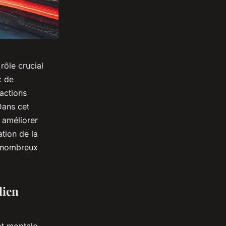
ôle crucial
x de
actions
Dans cet
 améliorer
ation de la
s nombreux
lien