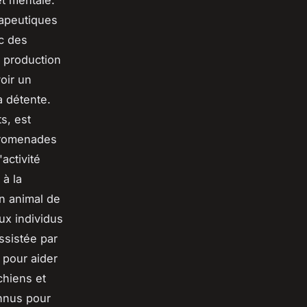
t mentale.
rapeutiques
ec des
a production
oir un
a détente.
s, est
 promenades
activité
 à la
n animal de
ux individus
ssistée par
 pour aider
chiens et
onnus pour