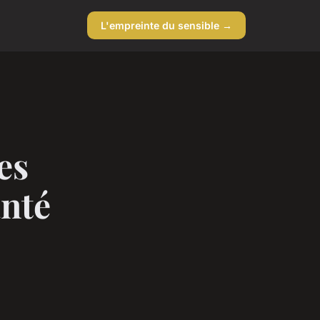
L'empreinte du sensible →
es
anté