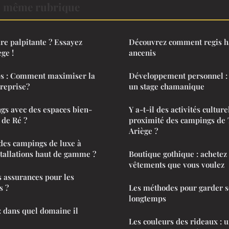
a même rubrique
re palpitante ? Essayez
Découvrez comment regis ha
ge !
ancenis
ps : Comment maximiser la
Développement personnel : l
treprise?
un stage chamanique
ngs avec des espaces bien-
Y a-t-il des activités culture
e de Ré ?
proximité des campings de 
Ariège ?
es campings de luxe à
stallations haut de gamme ?
Boutique gothique : achetez
vêtements que vous voulez
 assurances pour les
s ?
Les méthodes pour garder s
longtemps
: dans quel domaine il
Les couleurs des rideaux : u