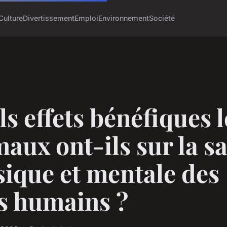
Culture
Divertissement
Emploi
Environnement
Société
s effets bénéfiques l
aux ont-ils sur la s
ique et mentale des
s humains ?