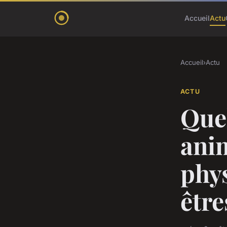
Accueil
Actu
Accueil
›
Actu
ACTU
Quel
anim
phys
être