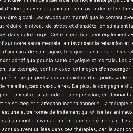
 ont une influence indéniable sur notre santé physique e
ait d'interagir avec des animaux peut avoir des effets thé
ien-être global. Les études ont montré que le contact av
t réduire le niveau de stress et d'anxiété, en stimulant l
es dans notre corps. Cette interaction peut également av
if sur notre santé mentale, en favorisant la relaxation et l
 d'animaux de compagnie, tels que les chiens et les chat
ement bénéfique pour la santé physique et mentale. Les
en, par exemple, sont un excellent moyen d'encourager l'
gulière, ce qui peut aider au maintien d'un poids santé et
de maladies,cardiovasculaires. De plus, la compagnie d'u
eut combattre la solitude et la dépression, en donnant a
t de soutien et d'affection inconditionnelle. La thérapie a
 est une autre forme de traitement qui utilise les animaux
es à surmonter divers problèmes de santé mentale. Les 
 sont souvent utilisés dans ces thérapies,,car ils sont c