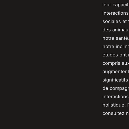
leur capaci
interaction
sociales et
des animaux
notre santé
notre incli
études ont 
compris aux
augmenter l
significati
de compagni
interaction
holistique. 
consultez no