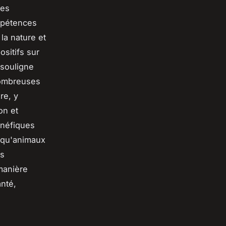
Ces
ompétences
la nature et
sitifs sur
 souligne
 nombreuses
re, y
on et
énéfiques
t qu'animaux
es
manière
anté,