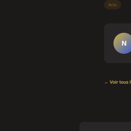
Actu
N
← Voir tous l