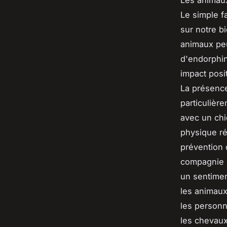
Les animaux
Le simple f
sur notre b
animaux peu
d'endorphin
impact posit
La présence
particulièr
avec un chi
physique ré
prévention 
compagnie p
un sentimen
les animaux
les personn
les chevaux