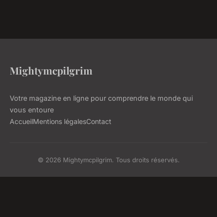
Mightymcpilgrim
Votre magazine en ligne pour comprendre le monde qui
vous entoure
Accueil
Mentions légales
Contact
© 2026 Mightymcpilgrim. Tous droits réservés.