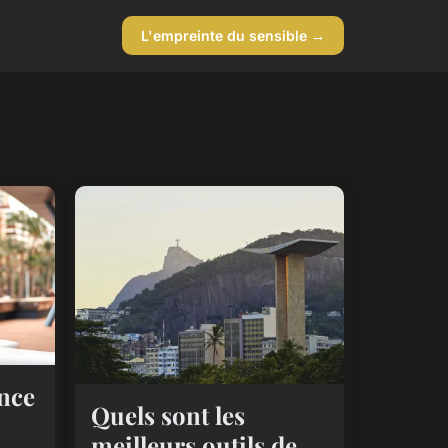
L'empreinte du sensible →
ance
Quels sont les
meilleurs outils de