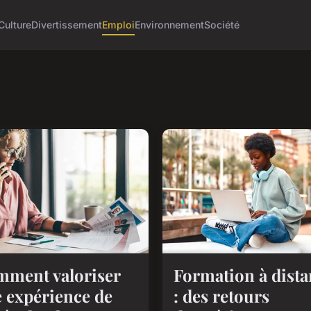
Culture
Divertissement
Emploi
Environnement
Société
ment valoriser
Formation à dist
 expérience de
: des retours