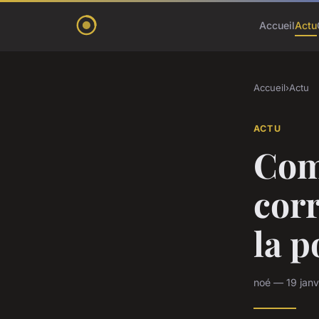
Accueil
Actu
Accueil
›
Actu
ACTU
Com
corr
la p
noé — 19 janv