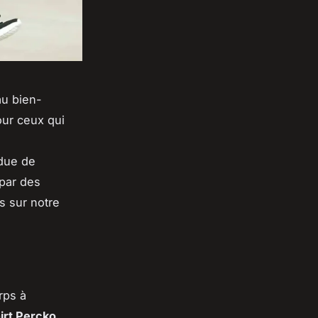
au bien-
our ceux qui
due de
 par des
s sur notre
rps à
irt Percko