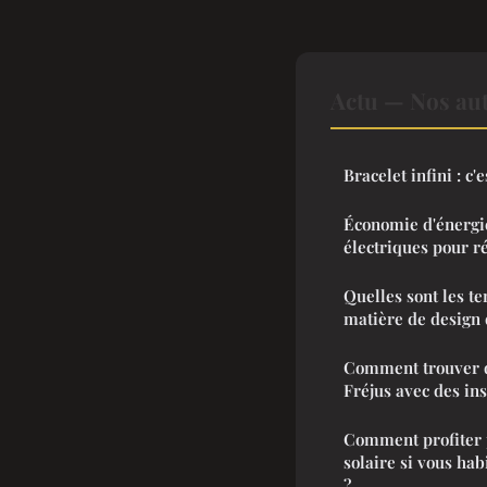
Actu — Nos aut
Bracelet infini : c'
Économie d'énergie
électriques pour r
Quelles sont les t
matière de design 
Comment trouver d
Fréjus avec des in
Comment profiter 
solaire si vous ha
?