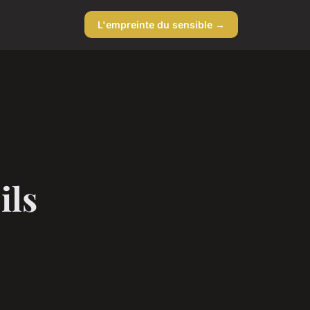
L'empreinte du sensible →
ils