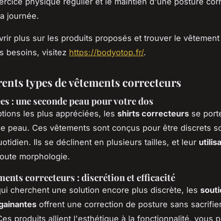
rcice physique régulier et le maintien d'une posture corr
la journée.
rir plus sur les produits proposés et trouver le vêtement
s besoins, visitez
https://bodyotop.fr/
.
rents types de vêtements correcteurs
tees : une seconde peau pour votre dos
ptions les plus appréciées, les
shirts correcteurs
se port
e peau. Ces vêtements sont conçus pour être discrets s
otidien. Ils se déclinent en plusieurs tailles, et leur
utilis
toute morphologie.
ents correcteurs : discrétion et efficacité
ui cherchent une solution encore plus discrète, les
sout
 gainantes
offrent une correction de posture sans sacrifier
Ces produits allient l'esthétique à la fonctionnalité, vous 