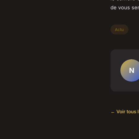
de vous sent
Actu
N
← Voir tous l