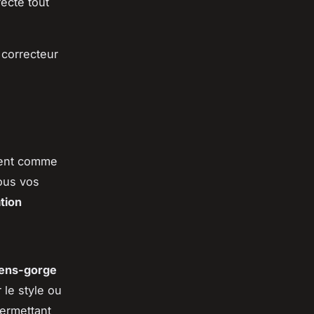
ecte tout
 correcteur
ent comme
ous vos
ation
iens-gorge
 le style ou
permettant