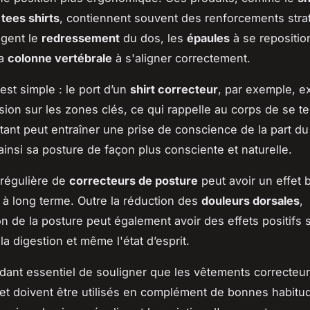
s
tees shirts
, contiennent souvent des renforcements stra
agent le
redressement
du dos, les
épaules
à se repositio
la
colonne vertébrale
à s'aligner correctement.
est simple : le port d’un
shirt correcteur
, par exemple, e
sion sur les zones clés, ce qui rappelle au corps de se ten
tant peut entraîner une prise de conscience de la part du
 ainsi sa posture de façon plus consciente et naturelle.
n régulière de
correcteurs de posture
peut avoir un effet 
é à long terme. Outre la réduction des
douleurs dorsales
,
on de la posture peut également avoir des effets positifs s
 la digestion et même l'état d’esprit.
ndant essentiel de souligner que les vêtements correcteu
e et doivent être utilisés en complément de bonnes habitu