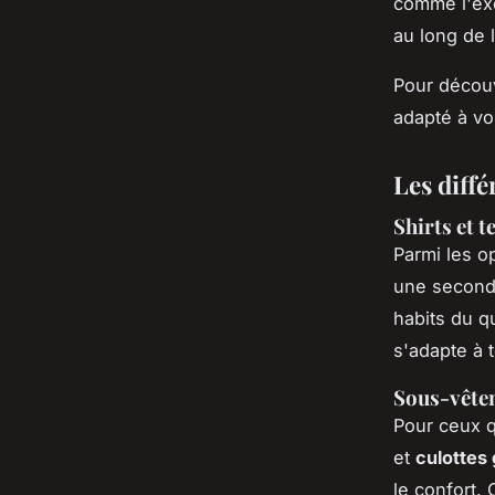
comme l'exe
au long de 
Pour découv
adapté à vo
Les diffé
Shirts et 
Parmi les o
une second
habits du qu
s'adapte à 
Sous-vêtem
Pour ceux q
et
culottes
le confort. 