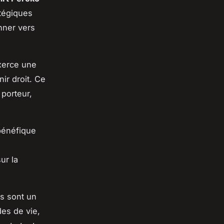
tégiques
nner vers
xerce une
ir droit. Ce
 porteur,
bénéfique
ur la
rs sont un
des de vie,