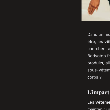
Dans un mon
être, les
vê
cherchent à
Bodyotop.f
produits, al
sous-vêteme
corps ?
L'impact 
Les
vêteme
maintenir u