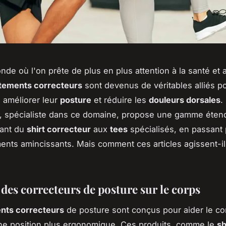
de où l'on prête de plus en plus attention à la santé et 
tements correcteurs
sont devenus de véritables alliés p
 améliorer leur
posture
et réduire les
douleurs dorsales
.
r, spécialiste dans ce domaine, propose une gamme éten
lant du
shirt correcteur
aux
tees
spécialisés, en passant
nts amincissants. Mais comment ces articles agissent-il
des correcteurs de posture sur le corps
nts correcteurs
de posture sont conçus pour aider le co
ne position plus ergonomique. Ces produits, comme le
sh