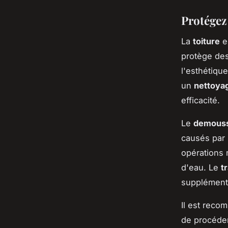
Protégez 
La
toiture
e
protège des
l'esthétique
un
nettoyag
efficacité.
Le
demouss
causés par 
opérations m
d'eau. Le
t
supplémenta
Il est reco
de procéder