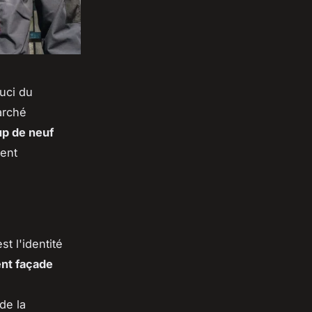
ouci du
arché
p de neuf
ment
t l'identité
nt façade
de la