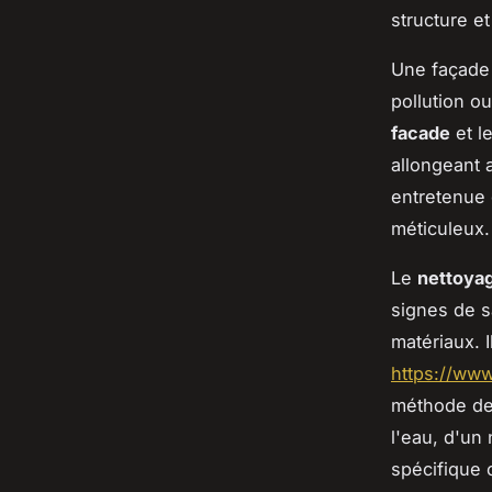
structure et
Une façade 
pollution 
facade
et l
allongeant 
entretenue 
méticuleux.
Le
nettoyag
signes de sa
matériaux. I
https://www
méthode de 
l'eau, d'un
spécifique 