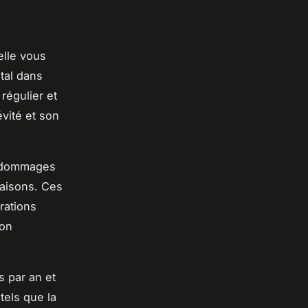
elle vous
tal dans
 régulier et
vité et son
s dommages
saisons. Ces
trations
ion
 par an et
tels que la