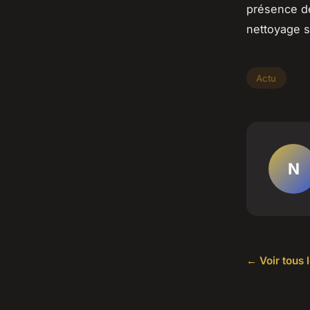
présence de
nettoyage 
Actu
N
← Voir tous l