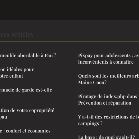
res articles
-meuble abordable à Pau ?
Pixpay pour adolescents : a
inconvénients à connaître
on idéales pour
otre enfant
Quels sont les meilleurs arb
Maine Coon?
acie de garde est-elle
Piratage de index.php dans
Prévention et réparation
tion de votre copropriété
 pau
Y a-t-il des restrictions de 
campings ?
e : confort et économies
La boxe : de quoi s'agit-il?