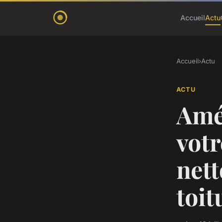
Accueil
Actu
Accueil
›
Actu
ACTU
Amél
votr
nett
toit