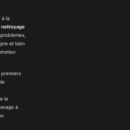
à la
e
nettoyage
 problèmes,
pre et bien
ntretien
s premiers
 de
a la
lavage à
us