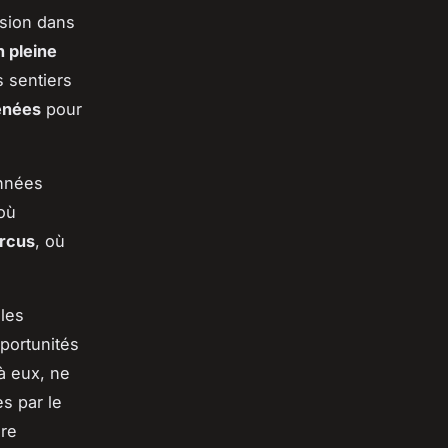
rsion dans
n pleine
 sentiers
énées
pour
onnées
 où
rcus
, où
 les
pportunités
 à eux, ne
s par le
ire