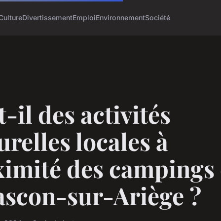
Culture
Divertissement
Emploi
Environnement
Société
t-il des activités
urelles locales à
ximité des campings
ascon-sur-Ariège ?