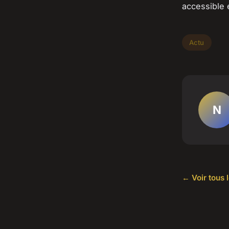
accessible 
Actu
N
← Voir tous l