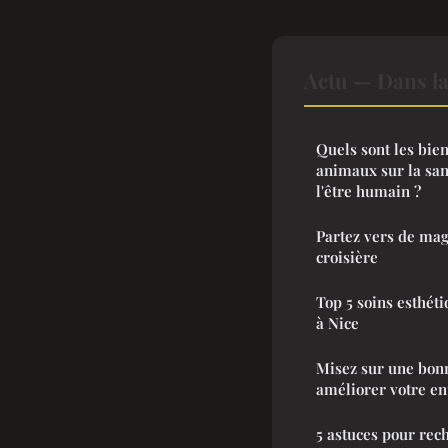
Actu — Dans l
Quels sont les bien
animaux sur la san
l'être humain ?
Partez vers de mag
croisière
Top 5 soins esthét
à Nice
Misez sur une bon
améliorer votre en
5 astuces pour rec