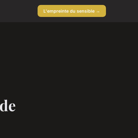
L'empreinte du sensible →
 de