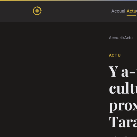
Accueil
Actu
Accueil
›
Actu
ACTU
Y a-
cult
pro
Tar