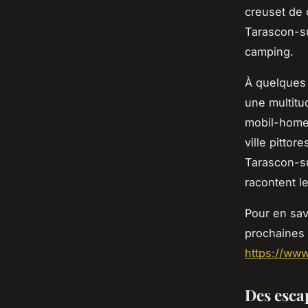
creuset de 
Tarascon-su
camping.
À quelques 
une multit
mobil-home 
ville pitto
Tarascon-su
racontent l
Pour en sav
prochaines 
https://ww
Des esca