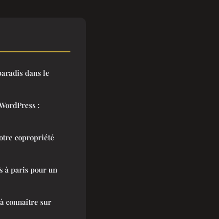
paradis dans le
 WordPress :
otre copropriété
s à paris pour un
à connaître sur