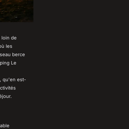
 loin de
où les
sseau berce
mping Le
, qu'en est-
ctivités
éjour.
table