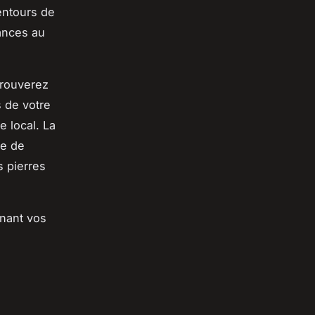
entours de
ances au
trouverez
s de votre
e local. La
ge de
s pierres
enant vos