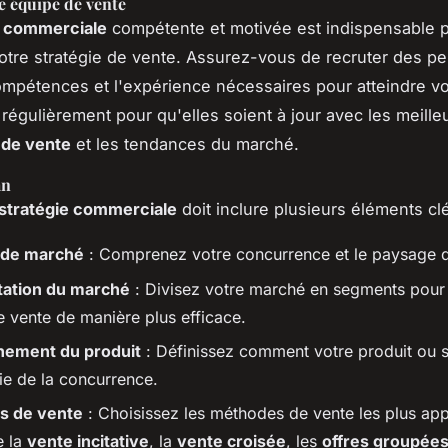
e équipe de vente
 commerciale
compétente et motivée est indispensable p
tre stratégie de vente. Assurez-vous de recruter des p
ompétences et l'expérience nécessaires pour atteindre vo
régulièrement pour qu'elles soient à jour avec les meille
 de vente
et les tendances du marché.
an
stratégie commerciale
doit inclure plusieurs éléments clé
 de marché
: Comprenez votre concurrence et le paysage 
ation du marché
: Divisez votre marché en segments pour 
e vente de manière plus efficace.
nement du produit
: Définissez comment votre produit ou s
ie de la concurrence.
s de vente
: Choisissez les méthodes de vente les plus app
e la
vente incitative
, la
vente croisée
, les
offres groupée