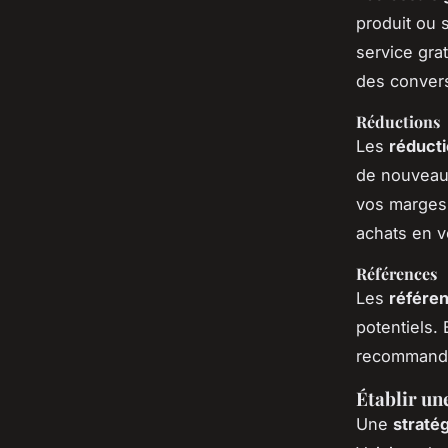
produit ou 
service gra
des convers
Réductions
Les
réduct
de nouveaux
vos marges 
achats en v
Références
Les
référe
potentiels.
recommander
Établir un
Une
stratég