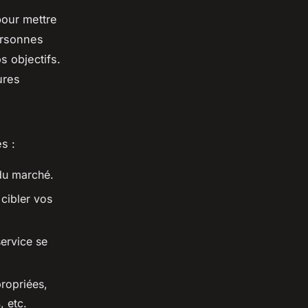
our mettre
ersonnes
s objectifs.
ures
s :
du marché.
cibler vos
ervice se
ropriées,
s
, etc.