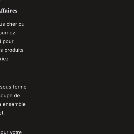
ffaires
lus cher ou
ourriez
d pour
s produits
riez
 sous forme
 coupe de
un ensemble
t.
pour votre