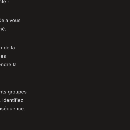
nte :
 Cela vous
hé.
n de la
des
ndre la
ents groupes
 Identifiez
onséquence.