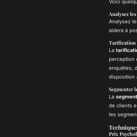
Voici quelq
Analysez les
Analysez le
aidera à po
Tarification
La
tarificat
perception d
enquêtes, 
disposition 
Segmenter l
La
segment
de clients e
les segment
Techniques
Prix Psycho