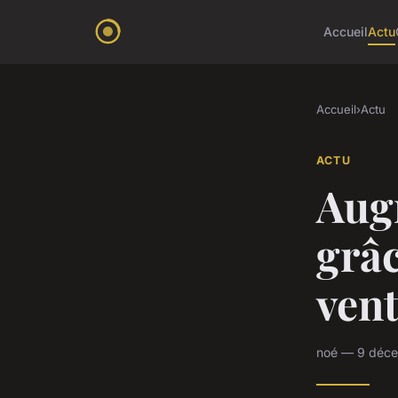
Accueil
Actu
Accueil
›
Actu
ACTU
Aug
grâc
vent
noé — 9 déce