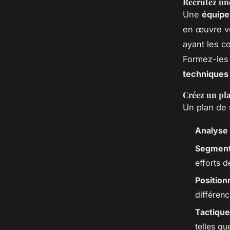
Recrutez un
Une
équipe
en œuvre vo
ayant les c
Formez-les 
techniques
Créez un pl
Un plan de
Analyse
Segment
efforts d
Position
différenc
Tactique
telles qu