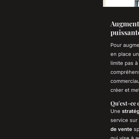
Augmente
puissant
Pour augmen
en place u
limite pas 
compréhensi
commerciaux
créer et me
Qu'est-ce 
Une
straté
service sur
de vente
sp
qui vise à 