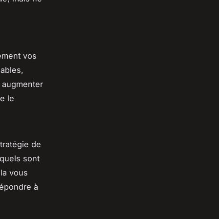
rement vos
nables,
à augmenter
e le
tratégie de
 quels sont
ela vous
répondre à