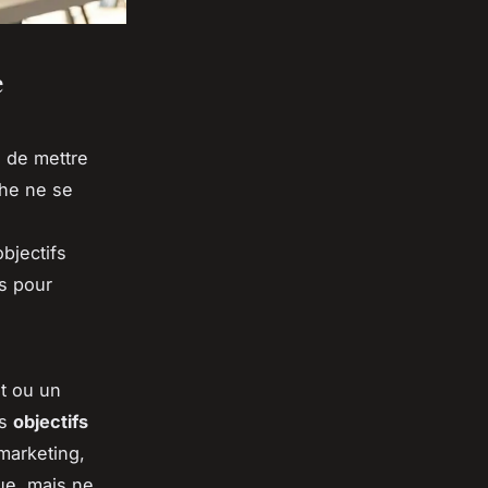
e
l de mettre
che ne se
bjectifs
és pour
t ou un
es
objectifs
marketing,
que, mais ne