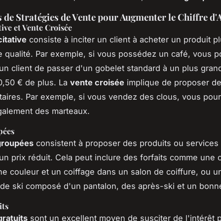
 de Stratégies de Vente pour Augmenter le Chiffre d'A
tive et Vente Croisée
citative
consiste à inciter un client à acheter un produit p
e qualité. Par exemple, si vous possédez un café, vous p
un client de passer d'un gobelet standard à un plus gran
,50 € de plus. La
vente croisée
implique de proposer de
ires. Par exemple, si vous vendez des clous, vous pour
galement des marteaux.
pées
 groupées
consistent à proposer des produits ou services
à un prix réduit. Cela peut inclure des forfaits comme une
e couleur et un coiffage dans un salon de coiffure, ou 
 de ski composé d'un pantalon, des après-ski et un bonne
its
gratuits
sont un excellent moyen de susciter de l'intérêt 