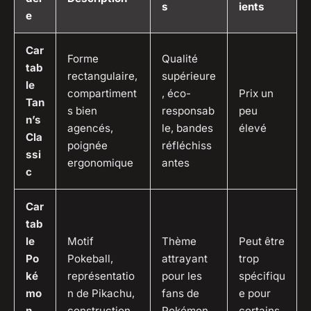
s
ients
e
Car
Forme
Qualité
tab
rectangulaire,
supérieure
le
compartiment
, éco-
Prix un
Tan
s bien
responsab
peu
n’s
agencés,
le, bandes
élevé
Cla
poignée
réfléchiss
ssi
ergonomique
antes
c
Car
tab
le
Motif
Thème
Peut être
Po
Pokeball,
attrayant
trop
ké
représentatio
pour les
spécifiqu
mo
n de Pikachu,
fans de
e pour
n
construction
Pokémon,
certains