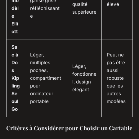
mo
ganse grise
qualité
élevé
dèl
réfléchissant
supérieure
e
e
Elli
ott
Sa
c à
Léger,
Peut ne
Do
multiples
pas être
Léger,
s
poches,
aussi
fonctionne
Kip
compartiment
robuste
l, design
ling
pour
que les
élégant
Se
ordinateur
autres
oul
portable
modèles
Go
Critères à Considérer pour Choisir un Cartable