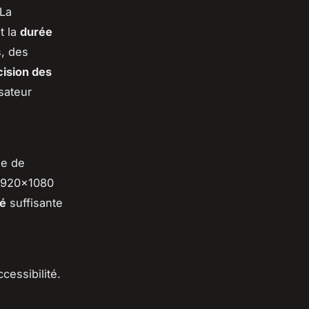
 La
t la
durée
s, des
cision des
sateur
ble de
(1920x1080
té
suffisante
cessibilité.