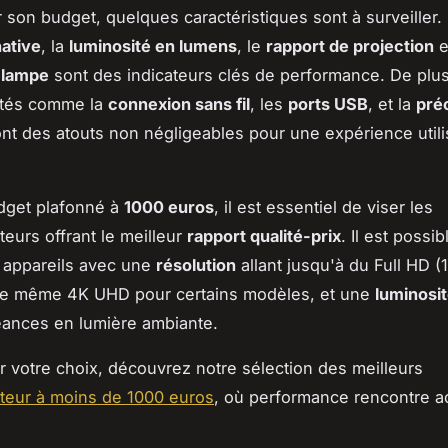
son budget, quelques caractéristiques sont à surveiller.
native
, la
luminosité en lumens
, le
rapport de projection
e
a lampe
sont des indicateurs clés de performance. De plu
ités comme la
connexion sans fil
, les
ports USB
, et la
pré
nt des atouts non négligeables pour une expérience utili
dget plafonné à
1000 euros
, il est essentiel de viser les
teurs offrant le meilleur
rapport qualité-prix
. Il est possi
 appareils avec une
résolution
allant jusqu'à du Full HD 
ire même 4K UHD pour certains modèles, et une
luminosi
éances en lumière ambiante.
ter votre choix, découvrez notre sélection des meilleurs
teur à moins de 1000 euros
, où performance rencontre ac