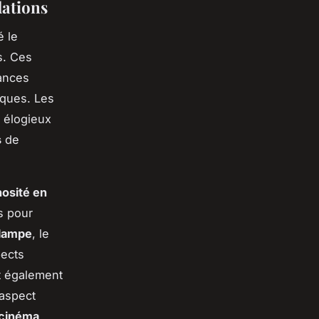
dations
é le
s. Ces
mances
iques. Les
 élogieux
s
de
nosité en
s pour
 lampe
, le
ects
t également
 aspect
cinéma
.