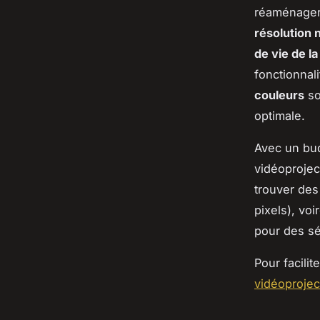
réaménager 
résolution 
de vie de l
fonctionnal
couleurs
so
optimale.
Avec un bu
vidéoprojec
trouver des
pixels), vo
pour des s
Pour facili
vidéoprojec