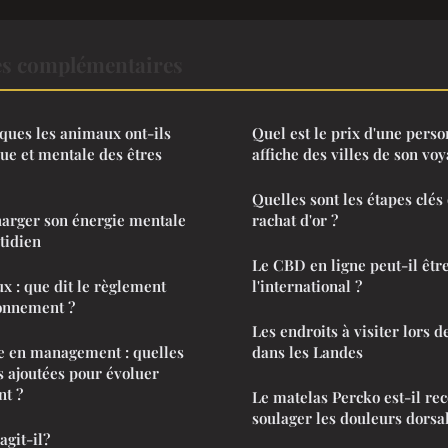
es complémentaires
iques les animaux ont-ils
Quel est le prix d'une perso
que et mentale des êtres
affiche des villes de son vo
Quelles sont les étapes clés
harger son énergie mentale
rachat d'or ?
tidien
Le CBD en ligne peut-il êtr
x : que dit le règlement
l'international ?
ronnement ?
Les endroits à visiter lors 
e en management : quelles
dans les Landes
s ajoutées pour évoluer
nt ?
Le matelas Percko est-il 
soulager les douleurs dorsa
agit-il?