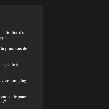
nnalisation d'une
yage?
 du processus de
e expédié à
de votre camping
recommandé pour
les?