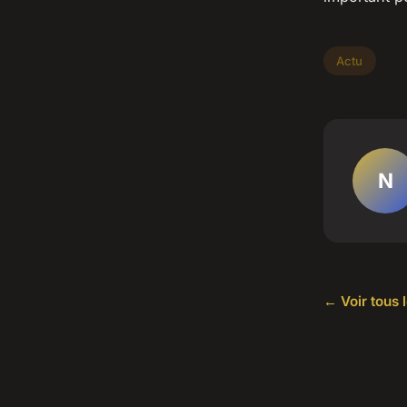
Actu
N
← Voir tous l