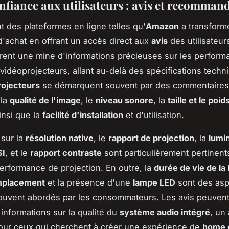
onfiance aux utilisateurs : avis et recomman
 des plateformes en ligne telles qu'
Amazon
a transform
'achat en offrant un accès direct aux
avis
des utilisateur
frent une mine d'informations précieuses sur les perfor
 vidéoprojecteurs, allant au-delà des spécifications techn
rojecteurs
se démarquent souvent par des commentaires
 la
qualité de l'image
, le
niveau sonore
, la
taille et le poid
ainsi que la
facilité d'installation
et d'utilisation.
 sur la
résolution native
, le
rapport de projection
, la
lumi
SI
, et le
rapport contraste
sont particulièrement pertinent
performance de projection. En outre, la
durée de vie de la
mplacement
et la présence d'une
lampe LED
sont des asp
souvent abordés par les consommateurs. Les avis peuven
 informations sur la qualité du
système audio intégré
, un
our ceux qui cherchent à créer une expérience de
home 