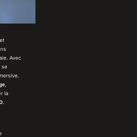
et
ans
aie. Avec
 se
mersive.
ge
,
r la
D
.
e