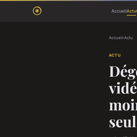
Accueil
Actu
Accueil
›
Actu
ACTU
Dégo
vidé
moi
seu