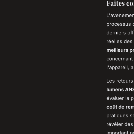
Faites c
L'avènement
processus d
derniers of
réelles des
meilleurs p
concernant
l'appareil, 
Les retours
lumens AN
évaluer la 
coût de re
pratiques 
révéler des
important p