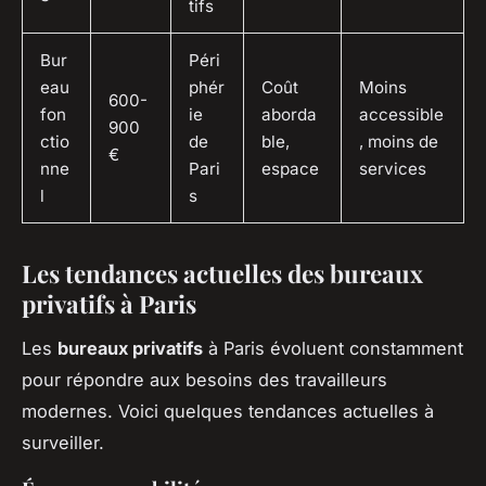
tifs
Bur
Péri
eau
phér
Coût
Moins
600-
fon
ie
aborda
accessible
900
ctio
de
ble,
, moins de
€
nne
Pari
espace
services
l
s
Les tendances actuelles des bureaux
privatifs à Paris
Les
bureaux privatifs
à Paris évoluent constamment
pour répondre aux besoins des travailleurs
modernes. Voici quelques tendances actuelles à
surveiller.