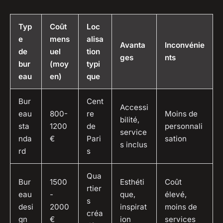
Typ
Coût
Loc
e
mens
alisa
Avanta
Inconvénie
de
uel
tion
ges
nts
bur
(moy
typi
eau
en)
que
Bur
Cent
Accessi
eau
800-
re
Moins de
bilité,
sta
1200
de
personnali
service
nda
€
Pari
sation
s inclus
rd
s
Qua
Bur
1500
Esthéti
Coût
rtier
eau
-
que,
élevé,
s
desi
2000
inspirat
moins de
créa
gn
€
ion
services