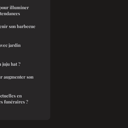
 pour illuminer
t tendances
enir son barbecue
vec jardin
juju hat ?
our augmenter son
ctuelles en
s funéraires ?