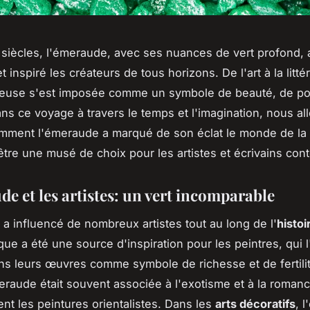
siècles, l'émeraude, avec ses nuances de vert profond, 
et inspiré les créateurs de tous horizons. De l'art à la litté
ieuse s'est imposée comme un symbole de beauté, de po
ns ce voyage à travers le temps et l'imagination, nous al
mment l'émeraude a marqué de son éclat le monde de la 
être une musé de choix pour les artistes et écrivains con
e et les artistes: un vert incomparable
a influencé de nombreux artistes tout au long de l'
histoi
que a été une source d'inspiration pour les peintres, qui l
ns leurs œuvres comme symbole de richesse et de fertili
meraude était souvent associée à l'exotisme et à la roma
nt les peintures orientalistes. Dans les
arts décoratifs
, 