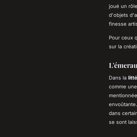
joué un rôle
d'objets d'
finesse arti
Pour ceux q
sur la créat
L'émeraud
Dans la
litt
comme une d
mentionné
envoûtante.
dans certai
se sont lai