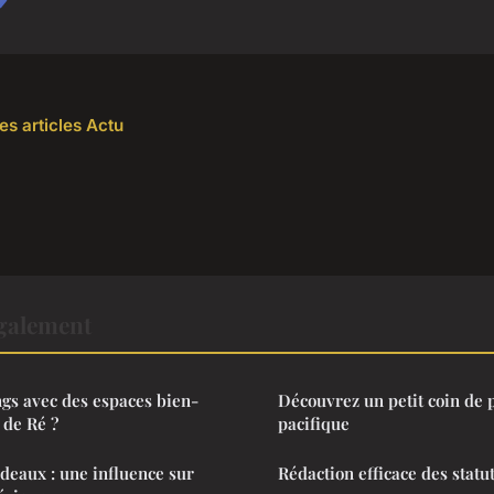
es articles Actu
également
ngs avec des espaces bien-
Découvrez un petit coin de 
e de Ré ?
pacifique
ideaux : une influence sur
Rédaction efficace des statu