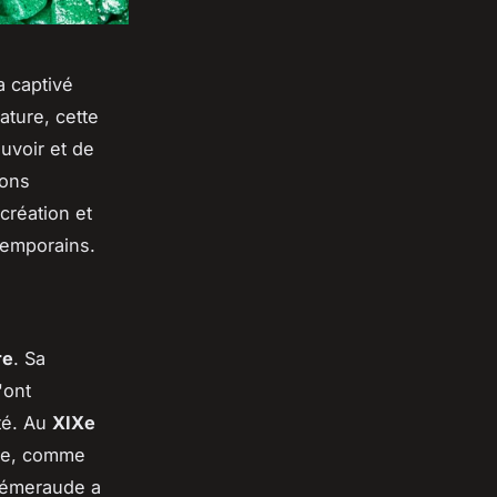
a captivé
rature, cette
uvoir et de
lons
création et
temporains.
re
. Sa
'ont
té. Au
XIXe
nce, comme
l'émeraude a