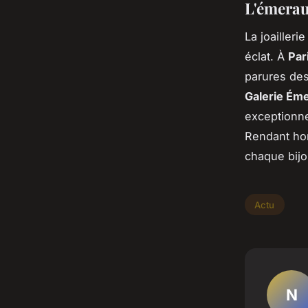
L'émeraud
La joailler
éclat. À
Par
parures des 
Galerie Ém
exceptionn
Rendant hom
chaque bijo
Actu
N