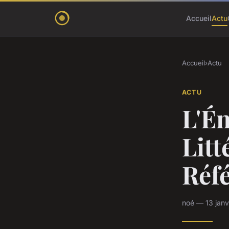
Accueil
Actu
Accueil
›
Actu
ACTU
L'Ém
Litt
Réf
noé — 13 janv