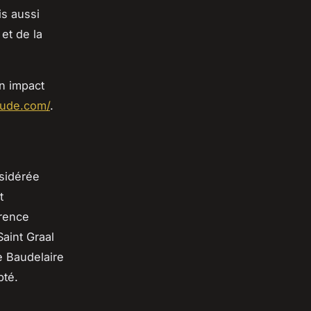
is aussi
et de la
n impact
aude.com/
.
sidérée
t
rence
Saint Graal
e Baudelaire
pté.