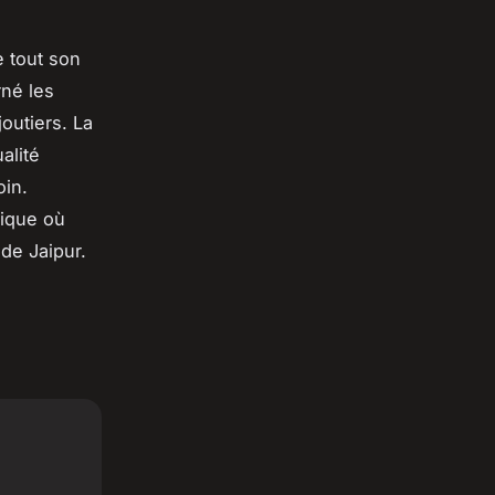
e tout son
rné les
joutiers. La
alité
oin.
nique où
de Jaipur.