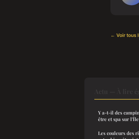
← Voir tous l
Actu — À lire 
Y a-t-il des campi
être et spa sur l'Îl
Les couleurs des r