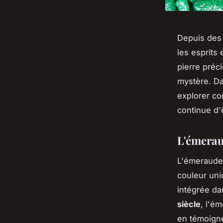
Depuis des 
les esprits 
pierre préc
mystère. Da
explorer co
continue d'
L'émeraud
L'émeraude 
couleur uni
intégrée da
siècle
, l'é
en témoigne