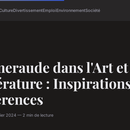
Culture
Divertissement
Emploi
Environnement
Société
eraude dans l'Art et
érature : Inspirations
érences
ier 2024 — 2 min de lecture