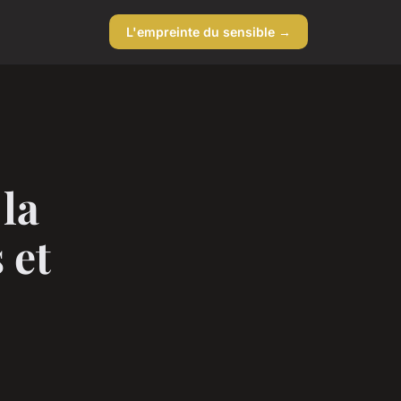
L'empreinte du sensible →
 la
 et