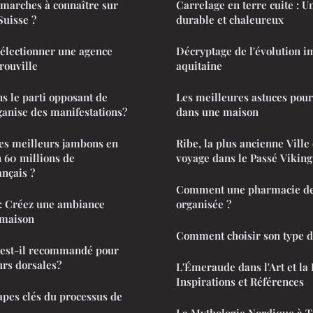
émarches à connaître sur
Carrelage en terre cuite : U
Suisse ?
durable et chaleureux
sélectionner une agence
Décryptage de l'évolution 
rouville
aquitaine
ns le parti opposant de
Les meilleures astuces pour
anise des manifestations?
dans une maison
es meilleurs jambons en
Ribe, la plus ancienne Vill
 60 millions de
voyage dans le Passé Viking
nçais ?
Comment une pharmacie de 
: Créez une ambiance
organisée ?
 maison
Comment choisir son type d
 est-il recommandé pour
urs dorsales?
L'Émeraude dans l'Art et la L
Inspirations et Références
tapes clés du processus de
La Mythologie Nordique à Tr