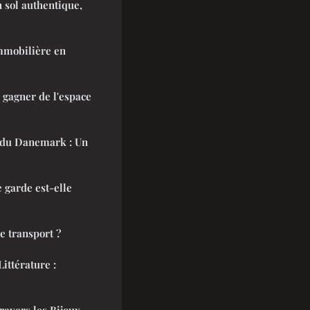
n sol authentique,
immobilière en
 gagner de l'espace
e du Danemark : Un
garde est-elle
e transport ?
ittérature :
avers les Bijoux