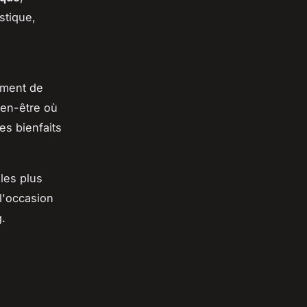
stique,
oment de
en-être où
es bienfaits
 les plus
 l'occasion
g.