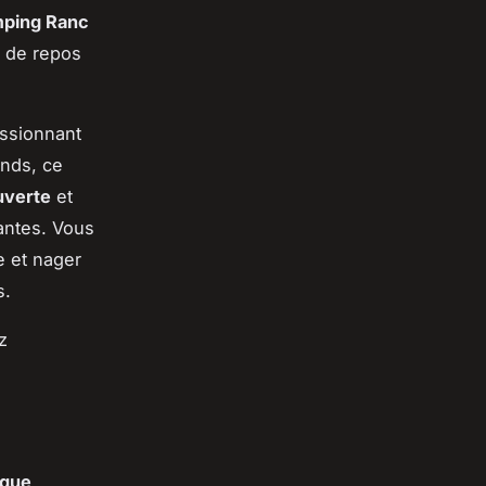
ping Ranc
s de repos
ssionnant
nds, ce
uverte
et
antes. Vous
e et nager
s.
z
ique
,