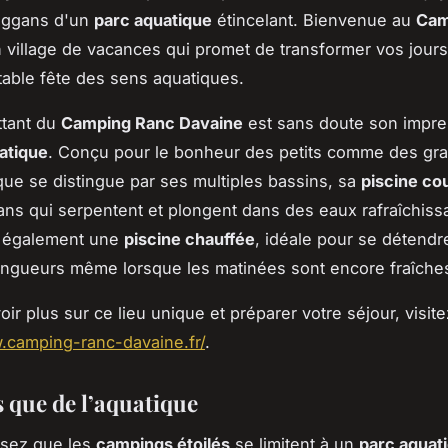
boggans d'un
parc aquatique
étincelant. Bienvenue au
Cam
n village de vacances qui promet de transformer vos jour
table fête des sens aquatiques.
ttant du
Camping Ranc Davaine
est sans doute son impre
atique
. Conçu pour le bonheur des petits comme des gra
que se distingue par ses multiples bassins, sa
piscine co
ns qui serpentent et plongent dans des eaux rafraîchiss
z également une
piscine chauffée
, idéale pour se détendr
ngueurs même lorsque les matinées sont encore fraîche
ir plus sur ce lieu unique et préparer votre séjour, visite
.camping-ranc-davaine.fr/
.
s que de l’aquatique
nsez que les
campings étoilés
se limitent à un
parc aquat