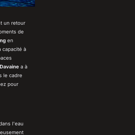
t un retour
 moments de
ng
en
 capacité à
paces
Davaine
a à
s le cadre
hez pour
dans l'eau
oyeusement