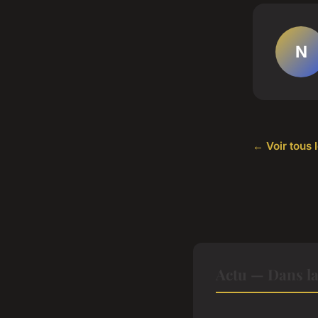
N
← Voir tous l
Actu — Dans l