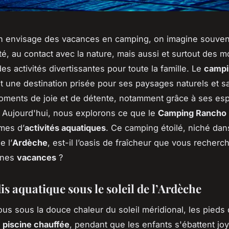
n envisage des vacances en camping, on imagine souven
cité, au contact avec la nature, mais aussi et surtout des
es activités divertissantes pour toute la famille. Le
campi
t une destination prisée pour ses paysages naturels et sa
moments de joie et de détente, notamment grâce à ses es
 Aujourd'hui, nous explorons ce que le
Camping Rancho 
rmes d’
activités aquatiques
. Ce camping étoilé, niché dan
e l’
Ardèche
, est-il l’oasis de fraîcheur que vous recherc
ines
vacances
?
s aquatique sous le soleil de l’Ardèche
us sous la douce chaleur du soleil méridional, les pieds 
e
piscine chauffée
, pendant que les enfants s'ébattent j