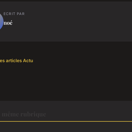
ECRIT PAR
noé
es articles Actu
a même rubrique