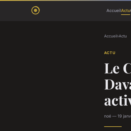
Accueil
Actu
Accueil
›
Actu
ACTU
Le 
Dava
acti
noé — 19 janv