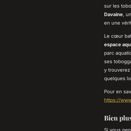
sur les to
Davaine
, u
en une véri
Le cœur ba
espace aqu
parc aquati
ses tobogga
y trouvere
quelques lo
Pour en savo
https://www
Bien plu
Si vous pe