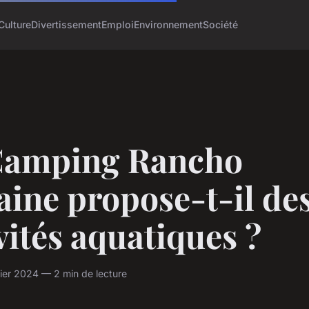
Culture
Divertissement
Emploi
Environnement
Société
Camping Rancho
ine propose-t-il de
vités aquatiques ?
ier 2024 — 2 min de lecture