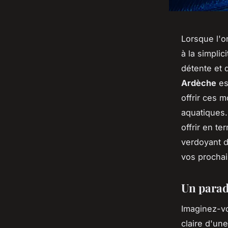
Lorsque l'o
à la simpli
détente et d
Ardèche
es
offrir ces 
aquatiques.
offrir en te
verdoyant d
vos procha
Un paradi
Imaginez-vo
claire d'un